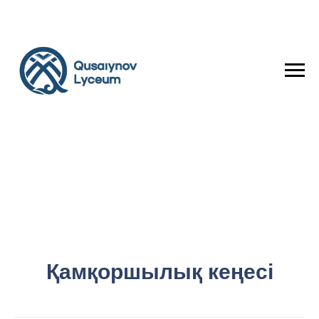
Қамқоршылық кеңесі